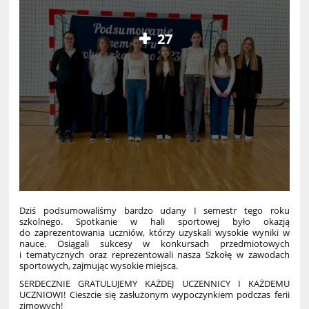
27
Dziś podsumowaliśmy bardzo udany I semestr tego roku
szkolnego. Spotkanie w hali sportowej było okazją
do zaprezentowania uczniów, którzy uzyskali wysokie wyniki w
nauce. Osiągali sukcesy w konkursach przedmiotowych
i tematycznych oraz reprezentowali nasza Szkołę w zawodach
sportowych, zajmując wysokie miejsca.
SERDECZNIE GRATULUJEMY KAŻDEJ UCZENNICY I KAŻDEMU
UCZNIOWI! Cieszcie się zasłużonym wypoczynkiem podczas ferii
zimowych!