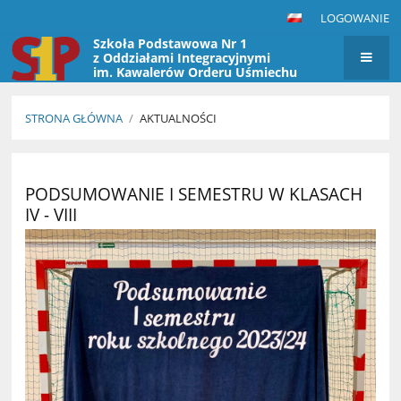
LOGOWANIE
Szkoła Podstawowa Nr 1
z Oddziałami Integracyjnymi
im. Kawalerów Orderu Uśmiechu
w Przasnyszu
STRONA GŁÓWNA
/
AKTUALNOŚCI
Aktualności
PODSUMOWANIE I SEMESTRU W KLASACH
IV - VIII