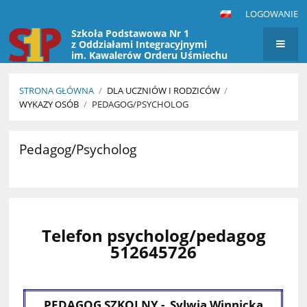
LOGOWANIE
Szkoła Podstawowa Nr 1
z Oddziałami Integracyjnymi
im. Kawalerów Orderu Uśmiechu
w Przasnyszu
STRONA GŁÓWNA
/
DLA UCZNIÓW I RODZICÓW
/
WYKAZY OSÓB
/
PEDAGOG/PSYCHOLOG
Pedagog/Psycholog
Pedagog/Psycholog
Telefon psycholog/pedagog
512645726
PEDAGOG SZKOLNY - Sylwia Winnicka