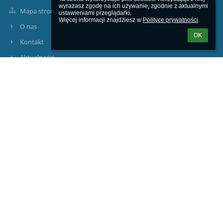
wyrażasz zgodę na ich używanie, zgodnie z aktualnymi 
Mapa strony
ustawieniami przeglądarki.

Więcej informacji znajdziesz w 
Polityce prywatności
.
O nas
OK
Kontakt
Aktualności
Kontakty
Szkoła Podstawowa nr 1 z Oddziałami Integracyjnymi w
Przasnyszu
kontakt@jedynka-przasnysz.pl
tel./fax (+48) 29 752 22 04
(+48) 502 854 470
Psycholog/pedagog 512645726
ul. Żwirki I Wigury 4
06-300 Przasnysz
Poland
Logowanie