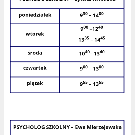
30
00
poniedziałek
9
–
14
00
40
9
–12
wtorek
35
45
13
–
14
środa
40
40
10
–
13
czwartek
00
00
9
– 13
piątek
55
55
9
– 13
PSYCHOLOG SZKOLNY - Ewa Mierzejewska