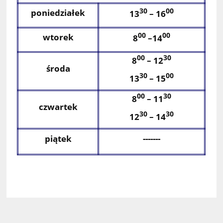
30
00
poniedziałek
13
–
16
00
00
wtorek
8
–14
00
30
8
–
12
środa
30
00
13
– 15
00
30
8
– 11
czwartek
30
30
12
– 14
piątek
-------