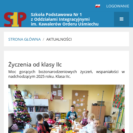
LOGOWANIE
Szkoła Podstawowa Nr 1
z Oddziałami Integracyjnymi
im. Kawalerów Orderu Uśmiechu
w Przasnyszu
STRONA GŁÓWNA
/
AKTUALNOŚCI
Aktualności
Życzenia od klasy IIc
Moc gorących bożonarodzeniowych życzeń, wspaniałości w
nadchodzącym 2025 roku. Klasa IIc.