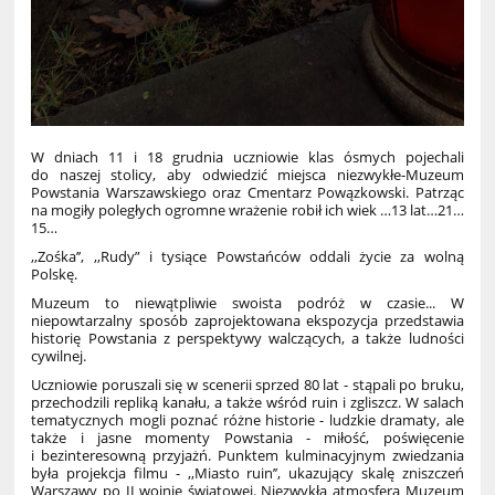
W dniach 11 i 18 grudnia uczniowie klas ósmych pojechali
do naszej stolicy, aby odwiedzić miejsca niezwykłe-Muzeum
Powstania Warszawskiego oraz Cmentarz Powązkowski. Patrząc
na mogiły poległych ogromne wrażenie robił ich wiek …13 lat…21…
15…
,,Zośka’’, ,,Rudy” i tysiące Powstańców oddali życie za wolną
Polskę.
Muzeum to niewątpliwie swoista podróż w czasie... W
niepowtarzalny sposób zaprojektowana ekspozycja przedstawia
historię Powstania z perspektywy walczących, a także ludności
cywilnej.
Uczniowie poruszali się w scenerii sprzed 80 lat - stąpali po bruku,
przechodzili repliką kanału, a także wśród ruin i zgliszcz. W salach
tematycznych mogli poznać różne historie - ludzkie dramaty, ale
także i jasne momenty Powstania - miłość, poświęcenie
i bezinteresowną przyjażń. Punktem kulminacyjnym zwiedzania
była projekcja filmu - ,,Miasto ruin’’, ukazujący skalę zniszczeń
Warszawy po II wojnie światowej. Niezwykła atmosfera Muzeum