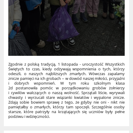
Zgodnie z polską tradycją, 1 listopada - uroczystość Wszystkich
Świętych to czas, kiedy odżywają wspomnienia o tych, którzy
odeszli, o naszych najbliższych zmarłych. Wówczas zapalamy
znicze pamięci na ich grobach – w dowód naszej miłości, przyjaźni
i dobrych wspomnień. W tym roku szkolnym klasa
2d postanowiła pomóc w porządkowaniu grobów żołnierzy
i cywilów walczących o naszą wolność. Sprzątali liście, wyrywali
chwasty i wyrzucali stare wiązanki kwiatów i wypalone znicze.
Zdają sobie bowiem sprawę z tego, że gdyby nie oni - nikt nie
pamiętałby o zmarłych, którzy tam spoczęli. Szczególnie osoby
starsze, które patrzyły na krzątających się uczniów były pełne
podziwu i wdzięczności.