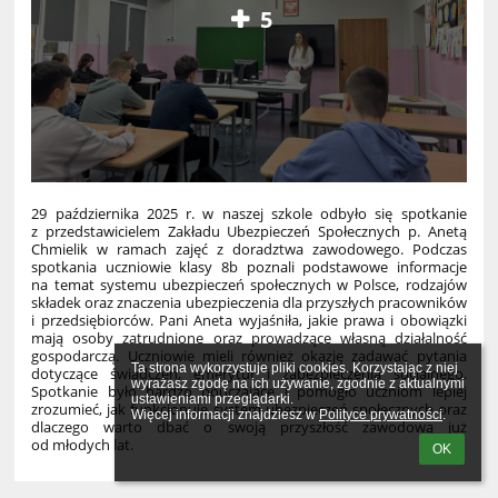
5
29 października 2025 r. w naszej szkole odbyło się spotkanie
z przedstawicielem Zakładu Ubezpieczeń Społecznych p. Anetą
Chmielik w ramach zajęć z doradztwa zawodowego. Podczas
spotkania uczniowie klasy 8b poznali podstawowe informacje
na temat systemu ubezpieczeń społecznych w Polsce, rodzajów
składek oraz znaczenia ubezpieczenia dla przyszłych pracowników
i przedsiębiorców. Pani Aneta wyjaśniła, jakie prawa i obowiązki
mają osoby zatrudnione oraz prowadzące własną działalność
gospodarczą. Uczniowie mieli również okazję zadawać pytania
Ta strona wykorzystuje pliki cookies. Korzystając z niej 
dotyczące świadczeń, emerytur i zabezpieczenia socjalnego.
wyrażasz zgodę na ich używanie, zgodnie z aktualnymi 
Spotkanie było bardzo pouczające i pomogło uczniom lepiej
ustawieniami przeglądarki.

zrozumieć, jak funkcjonuje system ubezpieczeń społecznych oraz
Więcej informacji znajdziesz w 
Polityce prywatności
.
dlaczego warto dbać o swoją przyszłość zawodową już
od młodych lat.
OK