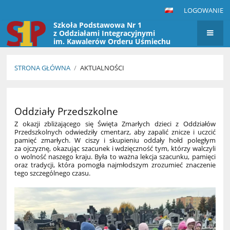
LOGOWANIE
Szkoła Podstawowa Nr 1
z Oddziałami Integracyjnymi
im. Kawalerów Orderu Uśmiechu
w Przasnyszu
STRONA GŁÓWNA
/
AKTUALNOŚCI
Aktualności
Oddziały Przedszkolne
Z okazji zbliżającego się Święta Zmarłych dzieci z Oddziałów
Przedszkolnych odwiedziły cmentarz, aby zapalić znicze i uczcić
pamięć zmarłych. W ciszy i skupieniu oddały hołd poległym
za ojczyznę, okazując szacunek i wdzięczność tym, którzy walczyli
o wolność naszego kraju. Była to ważna lekcja szacunku, pamięci
oraz tradycji, która pomogła najmłodszym zrozumieć znaczenie
tego szczególnego czasu.