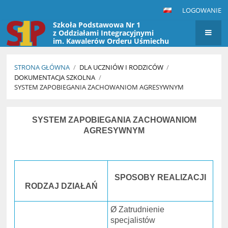
LOGOWANIE
Szkoła Podstawowa Nr 1
z Oddziałami Integracyjnymi
im. Kawalerów Orderu Uśmiechu
w Przasnyszu
STRONA GŁÓWNA
/
DLA UCZNIÓW I RODZICÓW
/
DOKUMENTACJA SZKOLNA
/
SYSTEM ZAPOBIEGANIA ZACHOWANIOM AGRESYWNYM
System
SYSTEM ZAPOBIEGANIA ZACHOWANIOM
zapobiegania
AGRESYWNYM
zachowaniom
agresywnym
SPOSOBY REALIZACJI
RODZAJ DZIAŁAŃ
Ø Zatrudnienie
specjalistów