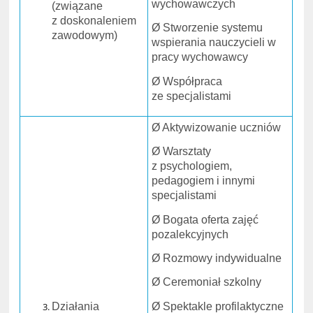
wychowawczych
(związane
z doskonaleniem
Ø Stworzenie systemu
zawodowym)
wspierania nauczycieli w
pracy wychowawcy
Ø Współpraca
ze specjalistami
Ø Aktywizowanie uczniów
Ø Warsztaty
z psychologiem,
pedagogiem i innymi
specjalistami
Ø Bogata oferta zajęć
pozalekcyjnych
Ø Rozmowy indywidualne
Ø Ceremoniał szkolny
Ø Spektakle profilaktyczne
Działania