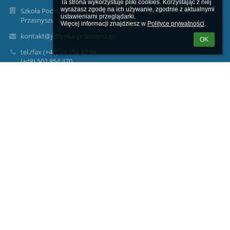
Ta strona wykorzystuje pliki cookies. Korzystając z niej 
wyrażasz zgodę na ich używanie, zgodnie z aktualnymi 
Szkoła Podstawowa nr 1 z Oddziałami Integracyjnymi w
ustawieniami przeglądarki.

Przasnyszu
Więcej informacji znajdziesz w 
Polityce prywatności
.
kontakt@jedynka-przasnysz.pl
OK
tel./fax (+48) 29 752 22 04
(+48) 502 854 470
Psycholog/pedagog 512645726
ul. Żwirki I Wigury 4
06-300 Przasnysz
Poland
Logowanie
Nazwa użytkownika:
Hasło: