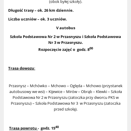
(obok byłej szkoły).
Długość trasy – ok. 26 km dziennie.
Liczba uczniów – ok. 3 uczniów.
V autobus
Szkoła Podstawowa Nr 2 w Przasnyszu i Szkoła Podstawowa
Nr 3 w Przasnyszu.
00
R
ozpoczęcie zajęć o godz. 8
Trasa dowozu
:
Przasnysz – Mchówko – Mchowo – Oględa – Mchowo (przystanek
autobusowy we wsi) – Kijewice – Mirów – Obrąb – Klewki – Szkoła
Podstawowa Nr 2 w Przasnyszu (zatoczka przy dworcu PKS w
Przasnyszu) – Szkoła Podstawowa Nr 3 w Przasnyszu (zatoczka
przed szkołą).
40
Trasa powrotu
- godz. 15