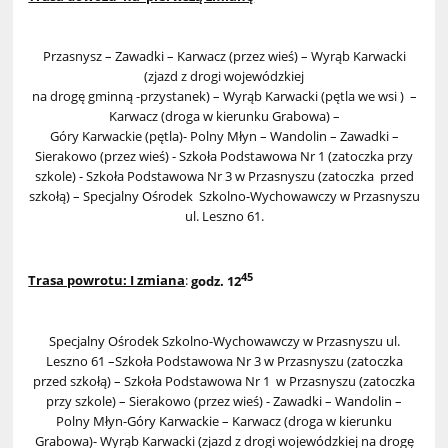
Przasnysz – Zawadki – Karwacz (przez wieś) – Wyrąb Karwacki
(zjazd z drogi wojewódzkiej
na drogę gminną -przystanek) – Wyrąb Karwacki (pętla we wsi ) –
Karwacz (droga w kierunku Grabowa) –
Góry Karwackie (pętla)- Polny Młyn – Wandolin – Zawadki –
Sierakowo (przez wieś) - Szkoła Podstawowa Nr 1 (zatoczka przy
szkole) - Szkoła Podstawowa Nr 3 w Przasnyszu (zatoczka przed
szkołą) – Specjalny Ośrodek Szkolno-Wychowawczy w Przasnyszu
ul. Leszno 61.
45
Trasa powrotu: I zmiana
:
godz. 12
Specjalny Ośrodek Szkolno-Wychowawczy w Przasnyszu ul.
Leszno 61 –Szkoła Podstawowa Nr 3 w Przasnyszu (zatoczka
przed szkołą) – Szkoła Podstawowa Nr 1 w Przasnyszu (zatoczka
przy szkole) – Sierakowo (przez wieś) - Zawadki – Wandolin –
Polny Młyn-Góry Karwackie – Karwacz (droga w kierunku
Grabowa)- Wyrąb Karwacki (zjazd z drogi wojewódzkiej na drogę