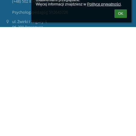
ustawieniami przeglądarki.

(+48) 502 854 470
Więcej informacji znajdziesz w 
Polityce prywatności
.
Psycholog/pedagog 512645726
OK
ul. Żwirki I Wigury 4
06-300 Przasnysz
Poland
Logowanie
Nazwa użytkownika:
Hasło:
Zapomniałem loginu lub hasła