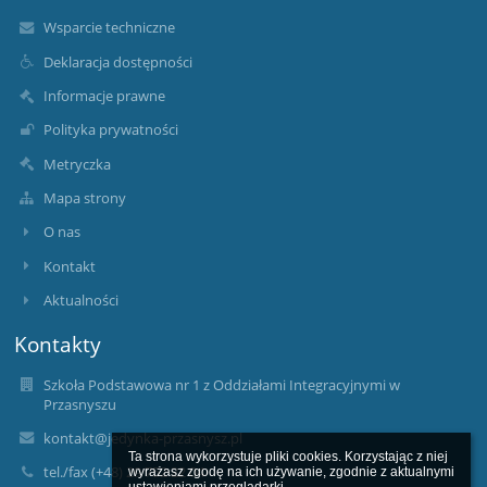
Wsparcie techniczne
Deklaracja dostępności
Informacje prawne
Polityka prywatności
Metryczka
Mapa strony
O nas
Kontakt
Aktualności
Kontakty
Szkoła Podstawowa nr 1 z Oddziałami Integracyjnymi w
Przasnyszu
kontakt@jedynka-przasnysz.pl
Ta strona wykorzystuje pliki cookies. Korzystając z niej 
tel./fax (+48) 29 752 22 04
wyrażasz zgodę na ich używanie, zgodnie z aktualnymi 