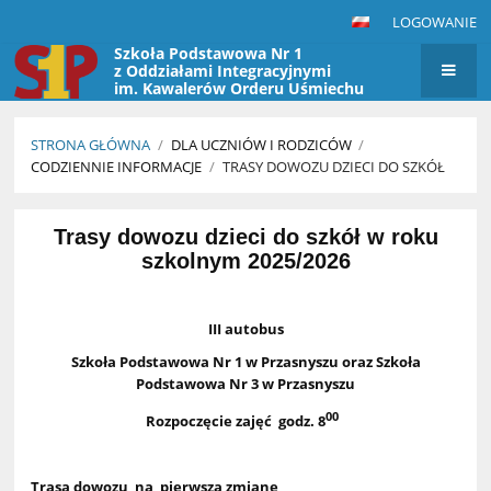
LOGOWANIE
Szkoła Podstawowa Nr 1
z Oddziałami Integracyjnymi
im. Kawalerów Orderu Uśmiechu
w Przasnyszu
STRONA GŁÓWNA
/
DLA UCZNIÓW I RODZICÓW
/
CODZIENNIE INFORMACJE
/
TRASY DOWOZU DZIECI DO SZKÓŁ
Trasy
Trasy dowozu dzieci do szkół w roku
dowozu
szkolnym 2025/2026
dzieci
do
szkół
III autobus
Szkoła Podstawowa Nr 1 w Przasnyszu oraz Szkoła
Podstawowa Nr 3 w Przasnyszu
00
R
ozpoczęcie zajęć godz. 8
Trasa dowozu na pierwszą zmianę