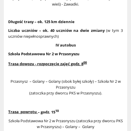
wieś) - Zawadki.
Długość trasy – ok. 125 km dziennie
Liczba uczniów – ok. 40 uczniów na dwie zmiany
(w tym 3
uczniów niepełnosprawnych)
IV autobus
Szkoła Podstawowa Nr 2 w Przasnyszu
00
Trasa dowozu - rozpoczęcie zajęć godz. 8
Przasnysz – Golany – Golany (obok byłej szkoły) – Szkoła Nr 2 w
Przasnyszu
(zatoczka przy dworcu PKS w Przasnyszu).
10
Trasa powrotu
– godz. 15
Szkoła Podstawowa Nr 2 w Przasnyszu (zatoczka przy dworcu PKS
w Przasnyszu) – Golany – Golany