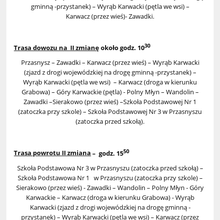
gminną -przystanek) – Wyrąb Karwacki (pętla we wsi) –
Karwacz (przez wieś)- Zawadki.
30
Trasa dowozu na II zmianę
około godz. 10
Przasnysz – Zawadki – Karwacz (przez wieś) – Wyrąb Karwacki
(zjazd z drogi wojewódzkiej na drogę gminną -przystanek) –
Wyrąb Karwacki (pętla we wsi) – Karwacz (droga w kierunku
Grabowa) – Góry Karwackie (pętla) - Polny Młyn – Wandolin –
Zawadki –Sierakowo (przez wieś) –Szkoła Podstawowej Nr 1
(zatoczka przy szkole) – Szkoła Podstawowej Nr 3 w Przasnyszu
(zatoczka przed szkołą).
50
Trasa powrotu II zmiana
– godz. 15
Szkoła Podstawowa Nr 3 w Przasnyszu (zatoczka przed szkołą) –
Szkoła Podstawowa Nr 1 w Przasnyszu (zatoczka przy szkole) –
Sierakowo (przez wieś) - Zawadki – Wandolin – Polny Młyn - Góry
Karwackie – Karwacz (droga w kierunku Grabowa) - Wyrąb
Karwacki (zjazd z drogi wojewódzkiej na drogę gminną -
przystanek) – Wyrąb Karwacki (pętla we wsi) – Karwacz (przez