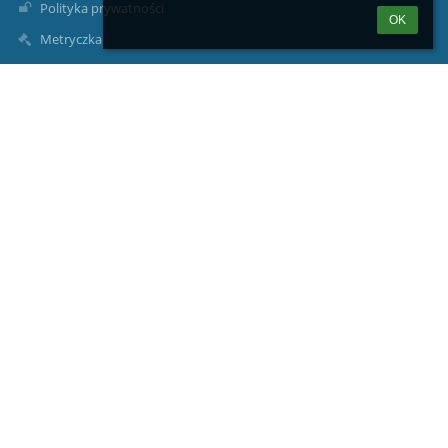
Polityka prywatności
OK
Metryczka
Mapa strony
O nas
Kontakt
Aktualności
Kontakty
Szkoła Podstawowa nr 1 z Oddziałami Integracyjnymi w
Przasnyszu
kontakt@jedynka-przasnysz.pl
tel./fax (+48) 29 752 22 04
(+48) 502 854 470
Psycholog/pedagog 512645726
ul. Żwirki I Wigury 4
06-300 Przasnysz
Poland