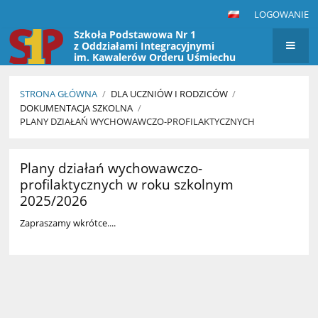
LOGOWANIE
Szkoła Podstawowa Nr 1
z Oddziałami Integracyjnymi
im. Kawalerów Orderu Uśmiechu
w Przasnyszu
STRONA GŁÓWNA
/
DLA UCZNIÓW I RODZICÓW
/
DOKUMENTACJA SZKOLNA
/
PLANY DZIAŁAŃ WYCHOWAWCZO-PROFILAKTYCZNYCH
Plany
Plany działań wychowawczo-
działań
profilaktycznych w roku szkolnym
wychowawczo-
2025/2026
profilaktycznych
Zapraszamy wkrótce....