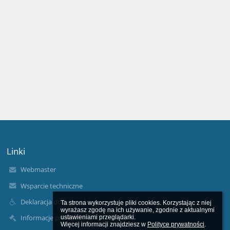
Linki
Webmaster
Wsparcie techniczne
Deklaracja dostępności
Ta strona wykorzystuje pliki cookies. Korzystając z niej 
wyrażasz zgodę na ich używanie, zgodnie z aktualnymi 
Informacje prawne
ustawieniami przeglądarki.

Więcej informacji znajdziesz w 
Polityce prywatności
.