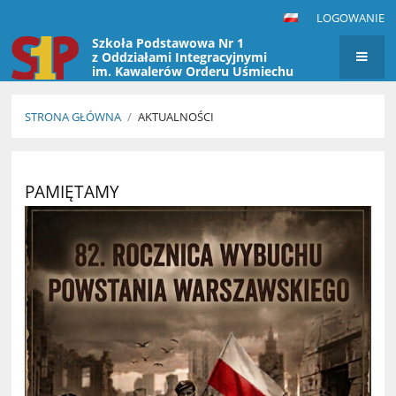
LOGOWANIE
Szkoła Podstawowa Nr 1
z Oddziałami Integracyjnymi
im. Kawalerów Orderu Uśmiechu
w Przasnyszu
STRONA GŁÓWNA
/
AKTUALNOŚCI
Aktualności
PAMIĘTAMY