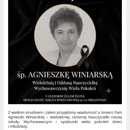
Z wielkim smutkiem i żalem przyjęliśmy wiadomość o śmierci Pani
Agnieszki Winiarskiej – wieloletniej, cenionej Nauczycielki naszej
szkoły, Wychowawczyni i opiekunki wielu pokoleń dzieci
i młodzieży.